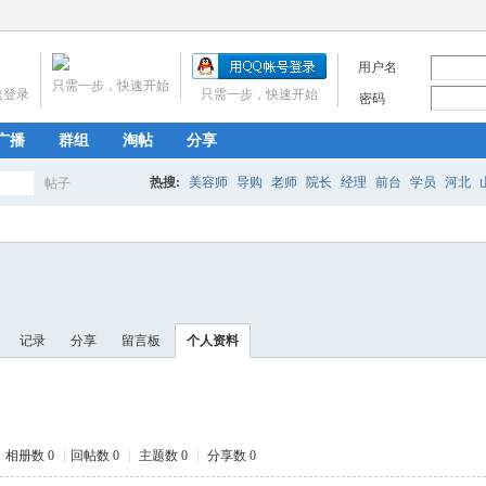
用户名
只需一步，快速开始
速登录
只需一步，快速开始
密码
广播
群组
淘帖
分享
热搜:
美容师
导购
老师
院长
经理
前台
学员
河北
帖子
搜
福建
江西
山东
河南
湖北
湖南
广东
海南
四川
贵
宁夏
新疆
北京
天津
上海
重庆
索
记录
分享
留言板
个人资料
相册数 0
|
回帖数 0
|
主题数 0
|
分享数 0