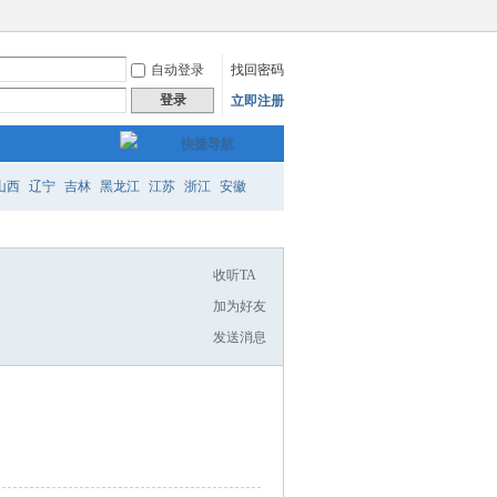
自动登录
找回密码
登录
立即注册
快捷导航
山西
辽宁
吉林
黑龙江
江苏
浙江
安徽
州
云南
陕西
甘肃
青海
内蒙
广西
西藏
收听TA
加为好友
发送消息