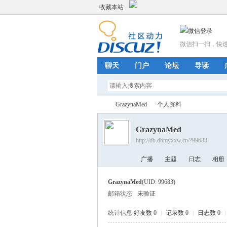
收藏本站
微信扫一扫，快
聊天
门户
论坛
导读
GrazynaMed
个人资料
GrazynaMed
http://db.dbmyxxw.cn/?99683
美
›
›
广播
主题
日志
相册
GrazynaMed
(UID: 99683)
邮箱状态
未验证
统计信息
好友数 0
|
记录数 0
|
日志数 0
|