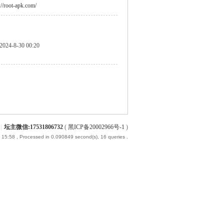
://root-apk.com/
2024-8-30 00:20
|
坛主微信:17531806732
(
黑ICP备20002966号-1
)
 15:58
, Processed in 0.090849 second(s), 16 queries .