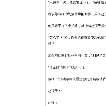
“只要你不说，他就发现不了。”裴楠
所以等裴柯冲到病房里的时候，只有赵
他跟猴子打了个招呼，就冲着赵顶天露
“怎么了？”经过昨天的猿猴事变后他现
好？”
裴
银屑病图钉症
柯呵呵一笑：“利好半
“什么好消息？”赵顶天问。
裴柯：“汤杰瑞昨天通过你的开裆吊裆裤
赵顶天：……
曲侯：……