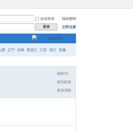
自动登录
找回密码
登录
立即注册
快捷导航
山西
辽宁
吉林
黑龙江
江苏
浙江
安徽
州
云南
陕西
甘肃
青海
内蒙
广西
西藏
收听TA
加为好友
发送消息