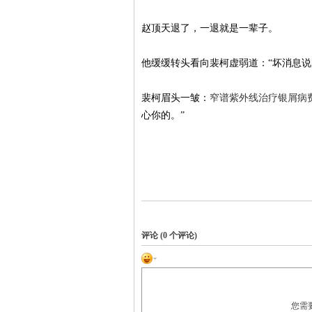
赵顶天退了，一退就是一辈子。
他缓缓转头看向裴柯虚弱道：“坏消息说
裴柯眉头一皱：
窄谱紫外线治疗银屑病
心你的。”
评论 (
0
个评论)
您需