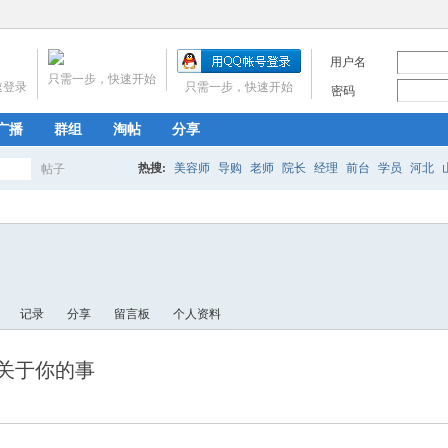
用户名
只需一步，快速开始
速登录
只需一步，快速开始
密码
广播
群组
淘帖
分享
热搜:
美容师
导购
老师
院长
经理
前台
学员
河北
帖子
搜
福建
江西
山东
河南
湖北
湖南
广东
海南
四川
贵
宁夏
新疆
北京
天津
上海
重庆
索
记录
分享
留言板
个人资料
关于你的事