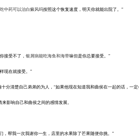
吃中药可以治白癜风吗
按照这个恢复速度，明天你就能出院了。”
道你接受不了，
银屑病能吃海鱼和海带嘛
但是你总要接受。”
样现在就接受。”
楠十分清楚自己弟弟的为人，“如果他现在知道我和曲侯在一起的话，一定
情来影响自己和曲侯之间的感情发展。
哥们，帮我一次我谢你一生，店里的水果除了芒果随便你挑。”