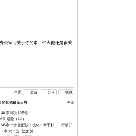
去办公室问关于你的事，代表他还是很关
举报
邀请
分享
收藏
者的其他最新日志
全部
 40 章 曙光和希望
6章 遇险（1-2）
第245章 十大觉醒技！优化？新手村……行动开
 1 章 六十五 ‘鸳鸯’浴