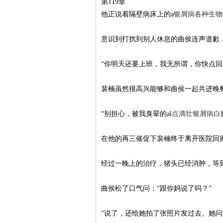
第119章
他正说着隔壁病床上的a
银屑病各种生物
业
意识到打扰到别人休息的曲侯连声道歉
“你明天还要上班，我无所谓，你快点回
裴楠虽然很高兴能够和曲侯一起共进晚餐
“别担心，被我臭晕的al
点滴壮银屑病
白
论
在他的再三催促下裴楠终于离开医院回
经过一晚上的治疗，猪头已经消肿，等
曲侯松了口气问：“跟你妈说了吗？”
“说了，还给她拍了张照片发过去。她
坛