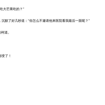
吃大芒果吃的？”
，沉默了好几秒道：“你怎么不邀请他来医院看我最后一面呢？”
裴柯道。
都变了！