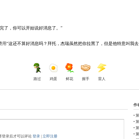
完了，你可以开始说好消息了。”
费用
“这还不算好消息吗？拜托，杰瑞虽然把你拉黑了，但是他特意叫我
路过
鸡蛋
鲜花
握手
雷人
作
•
第
•
第
•
始
•
第
要登录后才可以评论
登录
|
立即注册