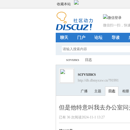
收藏本站
微信扫一扫，快
聊天
门户
论坛
导读
scrvxmcs
日志
scrvxmcs
http://db.dbmyxxw.cn/?91991
美
›
›
广播
主题
日志
相册
但是他特意叫我去办公室问
已有 36 次阅读
2024-11-1 13:27