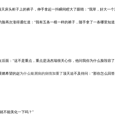
顶天床头柜子上的裤子，伸手拿起一抖瞬间瞪大了眼睛：“我草，好大一个
的脸再次涨得通红道：“我有五条一模一样的裤子，随手拿了一条哪里知道
在后面：“这不是重点，重点是汤杰瑞很关心你，他问我你为什么脸毁容了
重燃希望的赵
为什么银屑病的病情加重了
顶天迫不及待问：“那你怎么回答
就不能美化一下吗？”