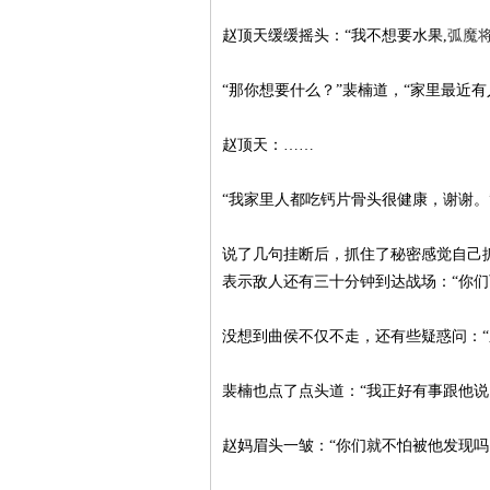
赵顶天缓缓摇头：“我不想要水果,
弧魔
“那你想要什么？”裴楠道，“家里最近
赵顶天：……
“我家里人都吃钙片骨头很健康，谢谢
说了几句挂断后，抓住了秘密感觉自己
表示敌人还有三十分钟到达战场：“你们
没想到曲侯不仅不走，还有些疑惑问：
裴楠也点了点头道：“我正好有事跟他说
赵妈眉头一皱：“你们就不怕被他发现吗