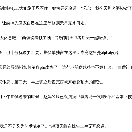
制剂表
lpha大姐终于忍不住，她拉开床帘道：“兄弟，我今天和老婆吵架
，让裴楠先回家自己在这里等赵顶天吊完水再走。
去休息吧。”曲侯说着顿了顿，“我们明天或者后天一起吃饭。”
，但十分犹豫要不要让曲侯单独留在这里，毕竟这里是alpha病房。
癜风边界清晰
如何治疗pha太多了，这些老弱病残根本不算什么。”曲侯让
家休息，第二天一早上班之后查完房就来看赵顶天的情况。
到下午曲侯过来的时候，赵妈的脸已
银屑病甲氨蝶呤一次吃6个
经基本上恢
问我是不是又为艺术献身了。”赵顶天靠在枕头上生无可恋道。