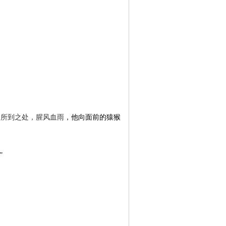
章 所到之处，腥风血雨
，他向面前的猿猴
”