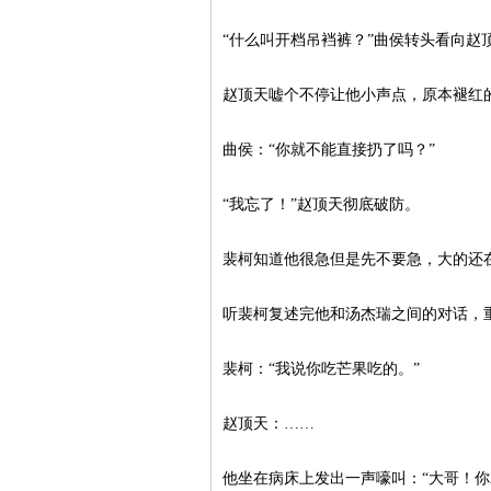
“什么叫开档吊裆裤？”曲侯转头看向赵
赵顶天嘘个不停让他小声点，原本褪红
曲侯：“你就不能直接扔了吗？”
“我忘了！”赵顶天彻底破防。
裴柯知道他很急但是先不要急，大的还
听裴柯复述完他和汤杰瑞之间的对话，
裴柯：“我说你吃芒果吃的。”
赵顶天：……
他坐在病床上发出一声嚎叫：“大哥！你