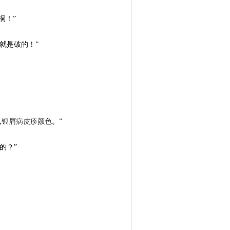
洞！”
就是破的！”
,
银屑病皮疹颜色
。”
的？”