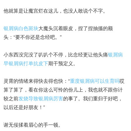
他就算是让魔宫烂在这儿，也没人敢说个不字。
银屑病白色斑块
大魔头沉着眼皮，捏了捏抽搐的额
头：“要不你还是念经吧。”
小东西没完没了叭叭个不停，比念经更让他头痛
银屑病
早
银屑病打单抗皮下
期干预定义。
灵霄的情绪来得快去得也快：“
重度银屑病可以生育吗
哎
算了算了，看在你这么可怜的份儿上，我也就不跟你计
较之前
发烧导致银屑病厉害
的事了。我们重归于好吧，
以后还是好朋友！”
谢无佞揉着眉心的手一顿。