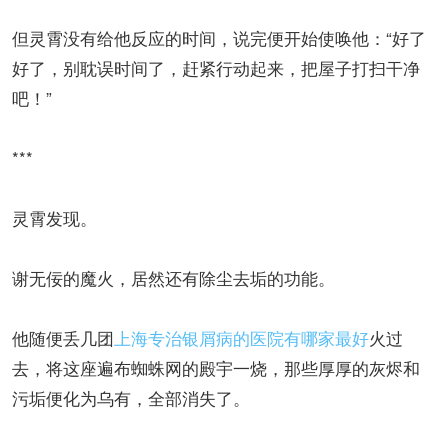
但灵霄没有给他反应的时间，说完便开始使唤他：“好了
好了，别耽误时间了，赶紧行动起来，把屋子打扫干净
吧！”
***
灵霄发现。
谢无佞的魔火，居然还有除尘去垢的功能。
他随便丢几团
上海专治银屑病的医院有哪家最好
火过
去，将这座遍布蜘蛛网的殿宇一烧，那些厚厚的灰烬和
污垢便化为乌有，全部消失了。