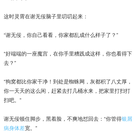
这时灵霄在谢无佞脑子里叨叨起来：
“谢无佞，你自己看看，你家都乱成什么样子了？”
“好端端的一座魔宫，在你手里糟践成这样，你也看得下
去？”
“狗窝都比你家干净！到处是蜘蛛网，灰都积了八丈厚，
你一天天的这么闲，赶紧去打几桶水来，把家里打扫打
扫吧。”
谢无佞顿住脚步，黑着脸，不爽地怼回去：“你管得
银屑
病身体差
宽。”