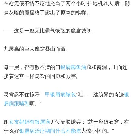
在谢无佞不情不愿地充当了两个小时‘扫地机器人’后，阴
森灰暗的魔窟终于露出了原本的模样。
——这是一座无比霸气恢弘的魔宫城堡。
九层高的巨大魔窟叠山而矗。
每一层，都有数不清的门
银屑病鱼油
窟和窗洞，里面连
接着迷宫一样庞杂的回廊和殿宇。
灵霄忍不住惊呼：
甲银屑病脓包
“哇……建筑界的奇迹
银
屑病跟哺乳
啊。”
谢
女友妈妈有银屑病
无佞满脸嫌弃：“就一座破石窟，有
什么好
银屑病治疗期间什么不能吃
大惊小怪的。”