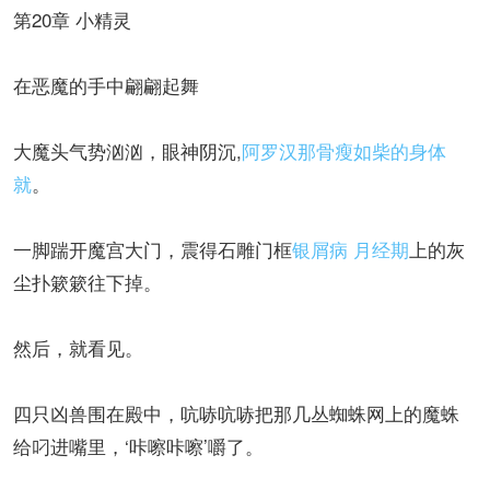
第20章 小精灵
在恶魔的手中翩翩起舞
大魔头气势汹汹，眼神阴沉,
阿罗汉那骨瘦如柴的身体
就
。
一脚踹开魔宫大门，震得石雕门框
银屑病 月经期
上的灰
尘扑簌簌往下掉。
然后，就看见。
四只凶兽围在殿中，吭哧吭哧把那几丛蜘蛛网上的魔蛛
给叼进嘴里，‘咔嚓咔嚓’嚼了。