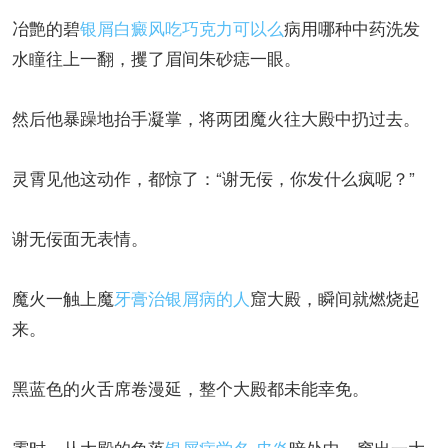
冶艶的碧
银屑
白癜风吃巧克力可以么
病用哪种中药洗发
水瞳往上一翻，攫了眉间朱砂痣一眼。
然后他暴躁地抬手凝掌，将两团魔火往大殿中扔过去。
灵霄见他这动作，都惊了：“谢无佞，你发什么疯呢？”
谢无佞面无表情。
魔火一触上魔
牙膏治银屑病的人
窟大殿，瞬间就燃烧起
来。
黑蓝色的火舌席卷漫延，整个大殿都未能幸免。
霎时，从大殿的角落
银屑病学名 皮炎
暗处中，窜出一大