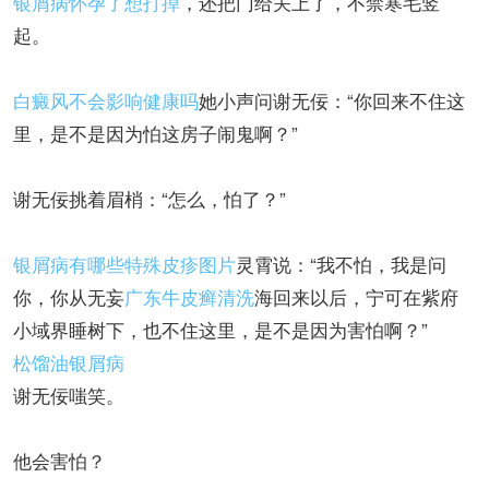
银屑病怀孕了想打掉
，还把门给关上了，不禁寒毛竖
起。
白癜风不会影响健康吗
她小声问谢无佞：“你回来不住这
里，是不是因为怕这房子闹鬼啊？”
谢无佞挑着眉梢：“怎么，怕了？”
银屑病有哪些特殊皮疹图片
灵霄说：“我不怕，我是问
你，你从无妄
广东牛皮癣清洗
海回来以后，宁可在紫府
小域界睡树下，也不住这里，是不是因为害怕啊？”
松馏油银屑病
谢无佞嗤笑。
他会害怕？