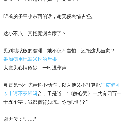
听着脑子里小东西的话，谢无佞表情古怪。
这小不点，真把魔渊当家了？
见到地狱般的魔渊，她不仅不害怕，还把这儿当家？
银屑病用地塞米松的后果
大魔头心情微妙，一时没作声。
灵霄见他不吭声也不动作，以为他又不打算配
牛皮癣可
以申请不夜班吗
合，于是道：“《静心咒》一共有四百一
十五个字，我都倒背如流。你想听吗？”
谢无佞：“……”