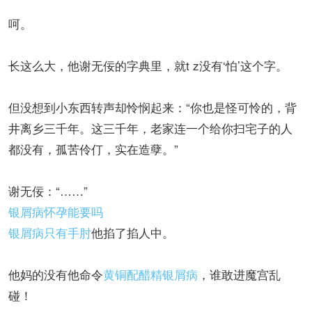
呵。
长这么大，他谢无佞的字典里，就t z没有‘怕’这个字。
但没想到小东西转声却怜悯起来：“你也是怪可怜的，背
井离乡三千年。这三千年，老家连一个给你扫宅子的人
都没有，孤苦伶仃，实在造孽。”
谢无佞：“……”
银屑病怀孕能要吗
银屑病只有手肘
他掐了掐人中。
他妈的没有他命令
黄铜配醋精银屑病
，谁敢进魔宫乱
碰！