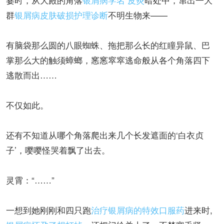
群
银屑病皮肤破损护理诊断
不明生物来——
有脑袋那么圆的八眼蜘蛛、拖把那么长的红瞳异鼠、巴
掌那么大的触须蟑螂，窸窸窣窣逃命般从各个角落四下
逃散而出……
不仅如此。
还有不知道从哪个角落爬出来几个长发遮面的‘白衣贞
子’，嘤嘤怪哭着飘了出去。
灵霄：“……”
一想到她刚刚和四只跑
治疗银屑病的特效口服药
进来时,