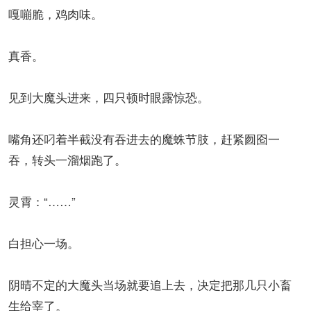
嘎嘣脆，鸡肉味。
真香。
见到大魔头进来，四只顿时眼露惊恐。
嘴角还叼着半截没有吞进去的魔蛛节肢，赶紧囫囵一
吞，转头一溜烟跑了。
灵霄：“……”
白担心一场。
阴晴不定的大魔头当场就要追上去，决定把那几只小畜
生给宰了。