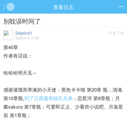
查看日志


别耽误时间了
Sslp6c43
4
0


2025-6-4 15:36
第40章
作者有话说：
哈哈哈明天见～
感谢灌溉营养液的小天使：黑色卡卡喵 第20章 瓶；清淃.
第10章瓶,
到了江雨凝和徐氏兄弟
；恋星河 第8章瓶；月
酱sakura 第7章瓶；可爱即正义、少看些小说吧、月落星
辰 第1章瓶；