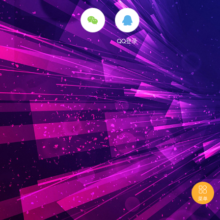


QQ登录

菜单