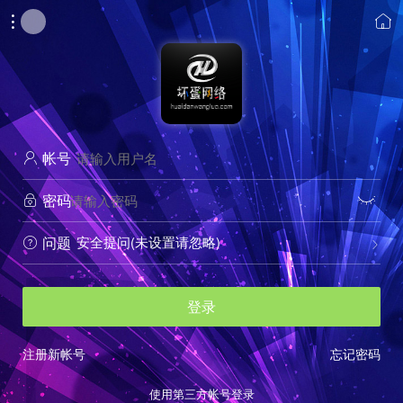


帐号

密码


安全提问(未设置请忽略)
问题


登录
注册新帐号
忘记密码
使用第三方帐号登录